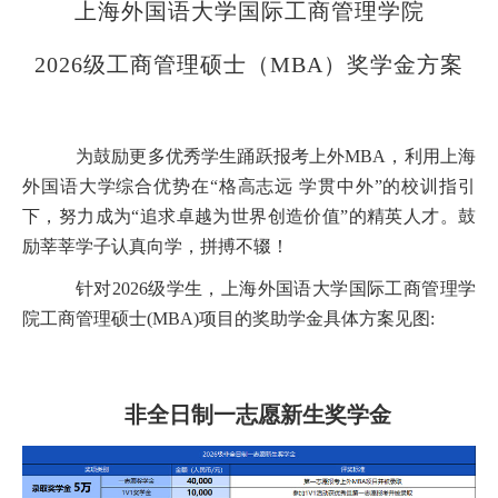
上海外国语大学国际工商管理学院
2026级工商管理硕士（MBA）奖学金方案
为鼓励
更多优秀学生踊跃报考上外
MBA
，利用上海
外国语大学综合优势在
“格高志远 学贯中外”的校训指引
下，努力
成为
“追求卓越
为世界创造价值
”
的精英人才
。
鼓
励莘莘学子认真向学，
拼搏不辍
！
针对
2
02
6级学生，上海外国语大学国际工商管理学
院工商管理硕士
(MBA)项目的奖助学金具体方案
见图
:
非全日制一志愿新生奖学金