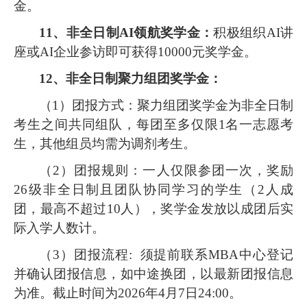
金。
1
1
、
非全日制
AI领航奖学金：
积极组织
AI讲
座或AI企业参访即可获得
10000元奖学金。
1
2
、非全日制聚力组团奖学金：
（
1）团报方式：聚力组团奖学金为非全日制
考生之间共同组队，
每团至多仅限
1名一
志愿考
生，其他组员均需为调剂考生。
（
2）团报规则：一人仅限参团一次，奖励
26级非全日制且团队协同学习的学生（2人成
团，最高不超过10人），奖学金发放以成团后实
际入学人数计。
（
3）团报流程: 须提前联系MBA中心登记
并确认团报信息，如中途换团，以最新团报信息
为准。截止时间为2026年4月7日24:00。