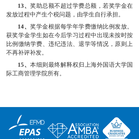
1
3
、
奖助总额不超过学费总额，若奖学金在
发放过程中产生个税问题，由学生自行承担
。
1
4
、
奖学金根据每学年学费缴纳比例发放。
获奖学金学生如在今后学习过程中出现未按时按
比例缴纳学费、违纪
违法
、退学等情况，
原则上
不再补评
补发
。
1
5
、
本细则最终解释权归
上海外国语大学国
际工商管理
学院所有。