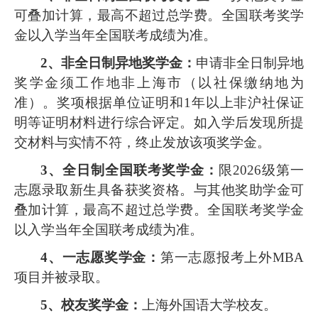
可叠加计算，最高不超过总学费。
全国联考奖学
金以入学当年全国联考成绩为准
。
2、
非全日制
异地奖
学金：
申请非全日制
异地
奖学金须工作地非上海市（以社保缴纳地为
准）
。
奖项
根据单位证明
和
1年以上非沪社保证
明等证明材料进行综合评定。如入学后发现所提
交材料与实情不符，终止发放该项奖学金。
3、全日制全国联考奖学金：
限
2
02
6级第一
志愿录取新生具备获奖资格。
与其他奖助学金
可
叠加计算，最高不超过总学费。
全国联考奖学金
以入学当年全国联考成绩为准
。
4、一志愿奖学金：
第一志愿报考上外
MBA
项目并被录取
。
5、
校友奖学金：
上海外国语大学校友
。