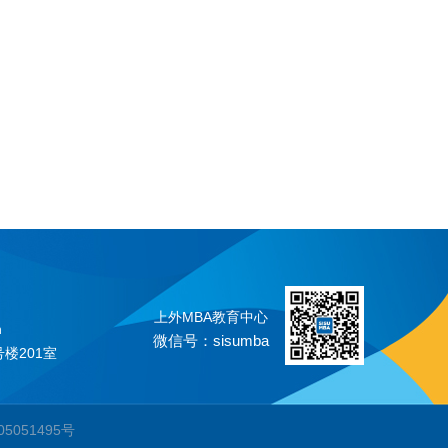
上外MBA教育中心
n
微信号：sisumba
楼201室
P备05051495号