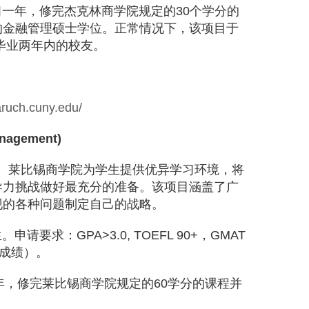
习一年，修完杰克林商学院规定的
30
个学分的
的金融管理硕士学位。正常情况下，该项目于
毕业两年内的校友。
baruch.cuny.edu/
Management)
”。莱比锡商学院为学生提供优异学习环境，将
导力挑战做好最充分的准备。该项目涵盖了广
现的各种问题制定自己的战略。
生。申请要求：
GPA>3.0, TOEFL 90+
，
GMAT
成绩）。
年，修完莱比锡商学院规定的
60
学分的课程并