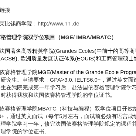
链接
莱比锡商学院：
http://
www.hhl.de
赛格管理学院双学位项目（
MGE/ IMBA/MBATC
）
法国著名高等精英学院
(Grandes Ecoles)
中前十的高等商
AACSB),
欧洲质量发展认证体系
(EQUIS)
和工商管理硕士
依赛格管理学院
MGE(Master of the Grande Ecole Progr
位研究生。申请要求：
GPA>3.0, IELTS6.0+
，通过英文面
学生在我院完成第一年学习后，赴法国依赛格管理学院学
同时获得我校和法国依赛格管理学院的学位证书
。
依赛格管理学院
MBATC
（科技与编程）双学位项目开放
0+
，通过英文面试（每年
5
月左右，面试前必须有语言成
管理学院学习一年，修完法国依赛格管理学院规定的课程
管理学院的学位证书
。