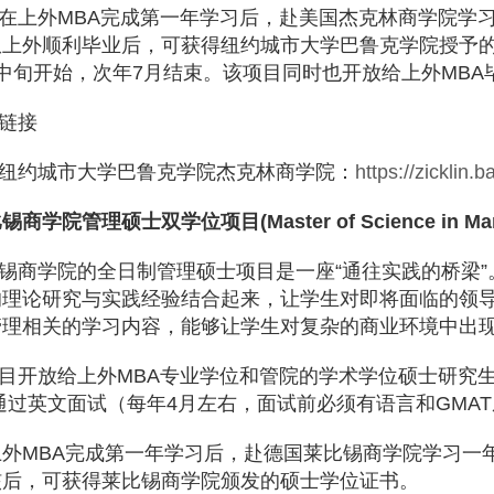
在上外
MBA
完成第一年学习后，赴美国杰克林商学院学
从上外顺利毕业后，可获得纽约城市大学巴鲁克学院授予
中旬开始，次年
7
月结束。该项目同时也开放给上外
MBA
链接
纽约城市大学巴鲁克学院杰克林商学院：
https://zicklin.
比锡商学院管理硕士双学位项目
(Master of Science in 
锡商学院的全日制管理硕士项目是一座“通往实践的桥梁
的理论研究与实践经验结合起来，让学生对即将面临的领
管理相关的学习内容，能够让学生对复杂的商业环境中出
目开放给上外
MBA
专业学位和管院的学术学位硕士研究
通过英文面试（每年
4
月左右，面试前必须有语言和
GMAT
上外
MBA
完成第一年学习后，赴德国莱比锡商学院学习一
核后，可获得莱比锡商学院颁发的硕士学位证书。