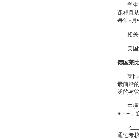
学生
课程且
每年
8
月
相关
美国
德国莱
莱比
最前沿
泛的与
本项
600+
，
在
通过考