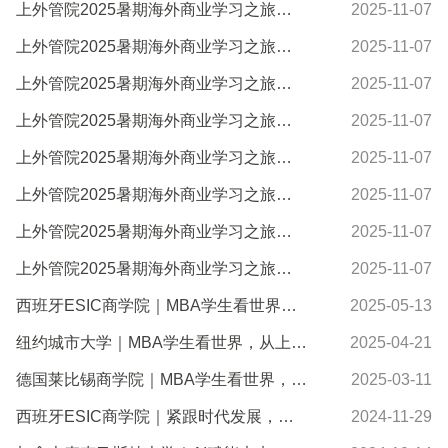
上外管院2025暑期海外商业学习之旅美国站精彩收官——纽约双轨探索：聚焦金融科技与数字医疗
2025-11-07
上外管院2025暑期海外商业学习之旅美国站精彩继续 ——学术殿堂对话AI变革，金融腹地解码高盛智慧
2025-11-07
上外管院2025暑期海外商业学习之旅美国站精彩启航 ——在世界金融中心深度体验Fintech
2025-11-07
上外管院2025暑期海外商业学习之旅法国游学纪实Day 5——探索可持续商业与奢侈品体验的未来密码
2025-11-07
上外管院2025暑期海外商业学习之旅法国游学Day4—《VISION PARIS》特集：当IESEG数字密钥撞进莎玛...
2025-11-07
上外管院2025暑期海外商业学习之旅法国游学纪实Day 3——解码奢侈品的色彩哲学与工匠精神
2025-11-07
上外管院2025暑期海外商业学习之旅法国游学纪实Day2——探索奢侈品品牌管理的传承与创新
2025-11-07
上外管院2025暑期海外商业学习之旅法国站精彩启航——初识IÉSEG依赛格管理学院：一场关于时尚、商...
2025-11-07
西班牙ESIC商学院｜MBA学生看世界，从上外MBA到西班牙一流商学院，跨越大西洋的成长之旅
2025-05-13
纽约城市大学｜MBA学生看世界，从上外MBA到纽约一流商学院
2025-04-21
德国莱比锡商学院｜MBA学生看世界，从上外MBA到德国顶尖商学院
2025-03-11
西班牙ESIC商学院｜紧跟时代发展，走进ESIC商学院创新数字营销课程
2024-11-29