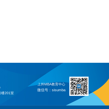
上外MBA教育中心
n
微信号：sisumba
楼201室