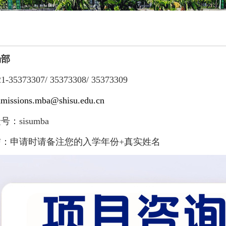
场部
21
-
35373307/
35373308/
35373309
dmissions.mba@shisu.edu.cn
众号：
sisumba
信：申请时请备注您的
入学年份+
真实姓名