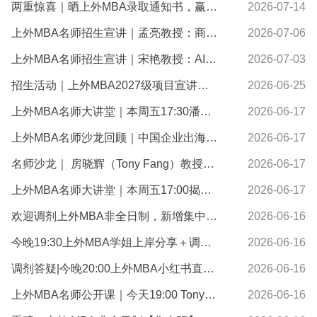
两重惊喜｜晒上外MBA录取通知书，赢精美礼品！
2026-07-14
上外MBA名师招生宣讲｜孟亮教授：商业实验——在不可预测的行为中寻找确定的答案
2026-07-06
上外MBA名师招生宣讲｜宋艳教授：AI时代的管理者能力重构与上外MBA新答案+招生答疑
2026-07-03
招生活动｜上外MBA2027级项目宣讲，6-7月“5场直播”及“1v1教授面对面”与你云端相约～
2026-06-25
上外MBA名师大讲堂｜本周五17:30潘鸣威教授揭秘AI如何赋能外语测评
2026-06-17
上外MBA名师沙龙回顾｜中国企业出海的全球征途（系列二）：新兴市场的企业出海与全球本地化战略
2026-06-17
名师沙龙｜ 房晓辉（Tony Fang）教授：新兴市场的企业出海与全球本地化战略
2026-06-17
上外MBA名师大讲堂｜本周五17:00揭秘全国管理案例精英赛高分逻辑
2026-06-17
欢迎调剂上外MBA非全日制，新增集中班班型，奖学金办学历史最高！
2026-06-16
今晚19:30上外MBA学姐上岸分享＋调剂答疑直播预告
2026-06-16
调剂答疑|今晚20:00上外MBA小红书直播面对面
2026-06-16
上外MBA名师公开课｜今天19:00 Tony带来Authentic, Not Performative
2026-06-16