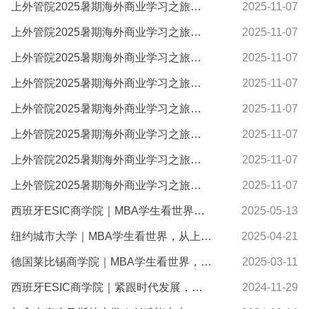
上外管院2025暑期海外商业学习之旅美国站精彩收官——纽约双轨探索：聚焦金融科技与数字医疗
2025-11-07
上外管院2025暑期海外商业学习之旅美国站精彩继续 ——学术殿堂对话AI变革，金融腹地解码高盛智慧
2025-11-07
上外管院2025暑期海外商业学习之旅美国站精彩启航 ——在世界金融中心深度体验Fintech
2025-11-07
上外管院2025暑期海外商业学习之旅法国游学纪实Day 5——探索可持续商业与奢侈品体验的未来密码
2025-11-07
上外管院2025暑期海外商业学习之旅法国游学Day4—《VISION PARIS》特集：当IESEG数字密钥撞进莎玛...
2025-11-07
上外管院2025暑期海外商业学习之旅法国游学纪实Day 3——解码奢侈品的色彩哲学与工匠精神
2025-11-07
上外管院2025暑期海外商业学习之旅法国游学纪实Day2——探索奢侈品品牌管理的传承与创新
2025-11-07
上外管院2025暑期海外商业学习之旅法国站精彩启航——初识IÉSEG依赛格管理学院：一场关于时尚、商...
2025-11-07
西班牙ESIC商学院｜MBA学生看世界，从上外MBA到西班牙一流商学院，跨越大西洋的成长之旅
2025-05-13
纽约城市大学｜MBA学生看世界，从上外MBA到纽约一流商学院
2025-04-21
德国莱比锡商学院｜MBA学生看世界，从上外MBA到德国顶尖商学院
2025-03-11
西班牙ESIC商学院｜紧跟时代发展，走进ESIC商学院创新数字营销课程
2024-11-29